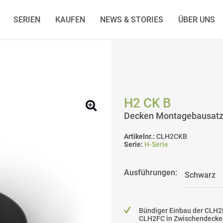
SERIEN
KAUFEN
NEWS & STORIES
ÜBER UNS
H2 CK B
Decken Montagebausatz 
Artikelnr.:
CLH2CKB
Serie:
H-Serie
Ausführungen:
Bündiger Einbau der CLH2
CLH2FC in Zwischendecke