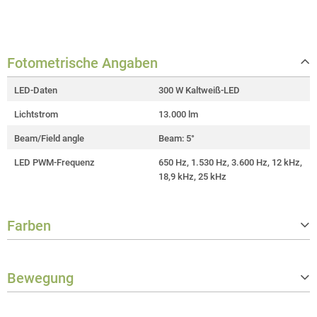
Fotometrische Angaben
LED-Daten
300 W Kaltweiß-LED
Lichtstrom
13.000 lm
Beam/Field angle
Beam: 5°
LED PWM-Frequenz
650 Hz, 1.530 Hz, 3.600 Hz, 12 kHz,
18,9 kHz, 25 kHz
Farben
Farbmischfunktionen
CMY
Bewegung
LED-Farben
Kaltweiß
Ähnlichste Farbtemperatur (CCT)
6.800 K
Pan
540 °