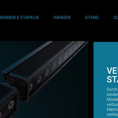
RBINDEN & STAPELN
HÄNGEN
STAND
S
VE
ST
Durch
beide
Model
verbu
Mecha
vertik