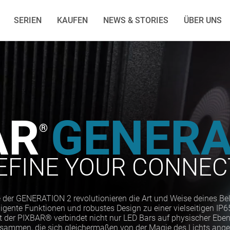
SERIEN
KAUFEN
NEWS & STORIES
ÜBER UNS
AR
GENERA
®
EFINE YOUR CONNEC
der GENERATION 2 revolutionieren die Art und Weise deines Be
ligente Funktionen und robustes Design zu einer vielseitigen IP
der PIXBAR® verbindet nicht nur LED Bars auf physischer Ebene
ammen, die sich gleichermaßen von der Magie des Lichts ange