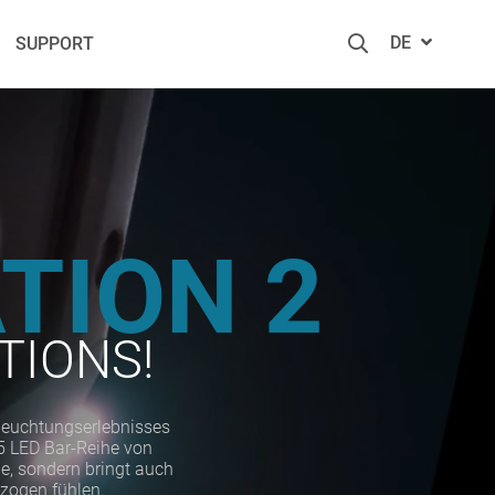
DE
SUPPORT
TION 2
TIONS!
leuchtungserlebnisses
65 LED Bar-Reihe von
, sondern bringt auch
zogen fühlen.