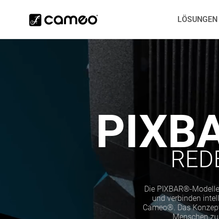
LÖSUNGEN
PIXB
RED
Die PIXBAR®-Modelle 
und verbinden intel
Cameo®. Das Konzept 
Menschen zus