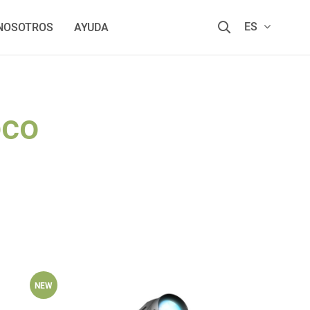
ES
 NOSOTROS
AYUDA
oco
NEW