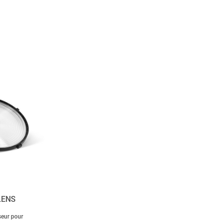
LENS
useur pour