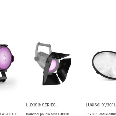
LUXIS® SERIES…
LUXIS® 9°/30° 
00 W RGBALC
Barndoor pour la série LUXIS®
9° x 30° Lentille diff