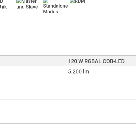
120 W RGBAL COB-LED
5.200 lm
> 90
DMX512, RDM, W-DMX™