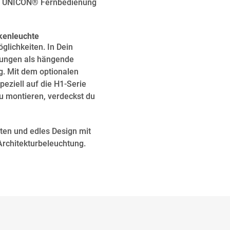
 die UNICON® Fernbedienung
kenleuchte
lichkeiten. In Dein
rungen als hängende
g. Mit dem optionalen
eziell auf die H1-Serie
u montieren, verdeckst du
ten und edles Design mit
rchitekturbeleuchtung.