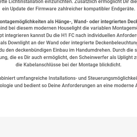
tte Lichtinstallation einzurichten. Zusätzlich ermöglicht Dir
ein Update der Firmware zahlreicher kompatibler Endgeräte.
Montagemöglichkeiten als Hänge-, Wand- oder integrierten Dec
 sind bei diesem modernen Houselight die variablen Montagemög
t integrieren kannst Du die H1 FC nach individuellen Anforde
als Downlight an der Wand oder integrierte Deckenbeleuchtun
du den deckenbündigen Einbau im Handumdrehen. Durch die sp
g, die es Dir auch ermöglicht, den Scheinwerfer als Uplight z
die Kabelanschlüsse bei der Montage blickdicht.
iniert umfangreiche Installations- und Steuerungsmöglichkei
logie und bedient so Deine Anforderungen an eine moderne A