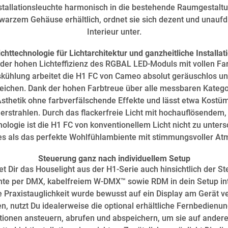
Installationsleuchte harmonisch in die bestehende Raumgestalt
arzem Gehäuse erhältlich, ordnet sie sich dezent und unauf
Interieur unter.
ichttechnologie für Lichtarchitektur und ganzheitliche Installa
n der hohen Lichteffizienz des RGBAL LED-Moduls mit vollen F
ühlung arbeitet die H1 FC von Cameo absolut geräuschlos und
eichen. Dank der hohen Farbtreue über alle messbaren Kategor
Ästhetik ohne farbverfälschende Effekte und lässt etwa Kostüm
 erstrahlen. Durch das flackerfreie Licht mit hochauflösend
ologie ist die H1 FC von konventionellem Licht nicht zu unters
es als das perfekte Wohlfühlambiente mit stimmungsvoller At
Steuerung ganz nach individuellem Setup
tet Dir das Houselight aus der H1-Serie auch hinsichtlich der S
chte per DMX, kabelfreiem W-DMX™ sowie RDM in dein Setup int
 Praxistauglichkeit wurde bewusst auf ein Display am Gerät ve
, nutzt Du idealerweise die optional erhältliche Fernbedienu
tionen ansteuern, abrufen und abspeichern, um sie auf ander