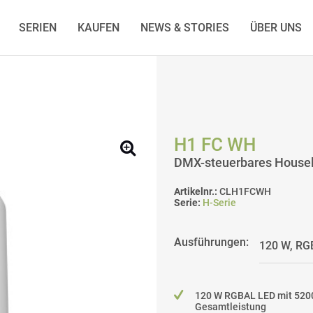
SERIEN
KAUFEN
NEWS & STORIES
ÜBER UNS
H1 FC WH
DMX-steuerbares Housel
Artikelnr.:
CLH1FCWH
Serie:
H-Serie
Ausführungen:
120 W RGBAL LED mit 520
Gesamtleistung