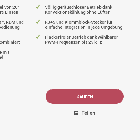
el von 20°
Völlig geräuschloser Betrieb dank
re Linsen
Konvektionskühlung ohne Lüfter
X™, RDM und
RJ45 und Klemmblock-Stecker für
bedienung
einfache Integration in jede Umgebung
Flackerfreier Betrieb dank wählbarer
kombiniert
PWM-Frequenzen bis 25 kHz
e mit
nd
KAUFEN
Teilen