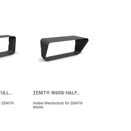
FULL…
ZENIT® W600i HALF…
ür ZENIT®
Halber Blendschutz für ZENIT®
W600i