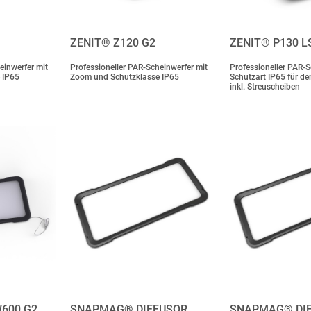
ZENIT® Z120 G2
ZENIT® P130 L
einwerfer mit
Professioneller PAR-Scheinwerfer mit
Professioneller PAR-S
 IP65
Zoom und Schutzklasse IP65
Schutzart IP65 für d
inkl. Streuscheiben
600 G2
SNAPMAG® DIFFUSOR…
SNAPMAG® DI