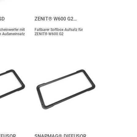
SD
ZENIT® W600 G2…
cheinwerfer mit
Faltbarer Softbox-Aufsatz für
en Außeneinsatz
ZENIT® W600 G2
FFUSOR…
SNAPMAG® DIFFUSOR…