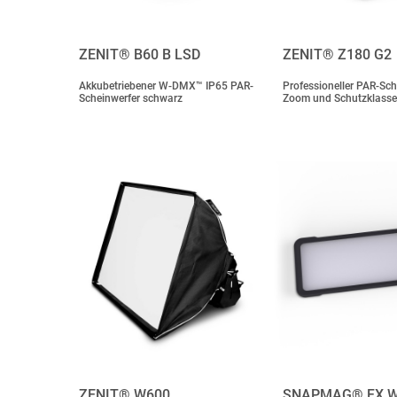
ZENIT® B60 B LSD
ZENIT® Z180 G2
Akkubetriebener W-DMX™ IP65 PAR-
Professioneller PAR-Sch
Scheinwerfer schwarz
Zoom und Schutzklasse
ZENIT® W600…
SNAPMAG® FX W