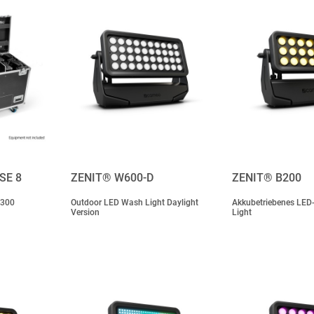
SE 8
ZENIT® W600-D
ZENIT® B200
W300
Outdoor LED Wash Light Daylight
Akkubetriebenes LED
Version
Light