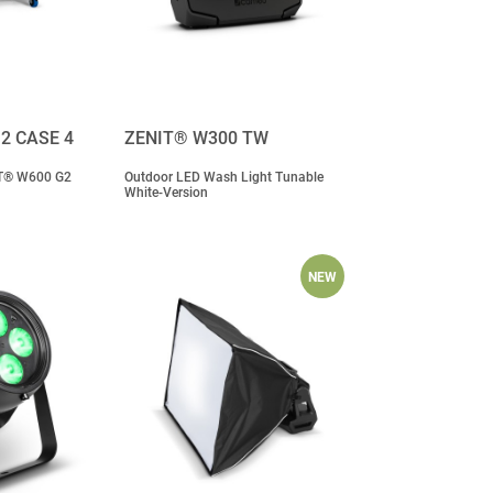
2 CASE 4
ZENIT® W300 TW
NIT® W600 G2
Outdoor LED Wash Light Tunable
White-Version
NEW