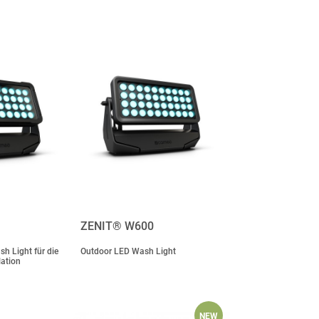
ZENIT® W600
h Light für die
Outdoor LED Wash Light
lation
NEW