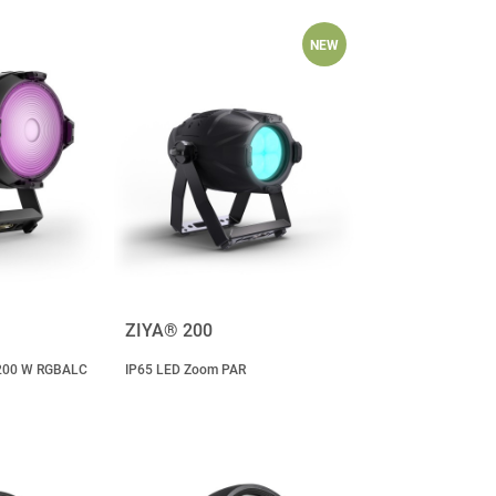
NEW
ZIYA® 200
 200 W RGBALC
IP65 LED Zoom PAR