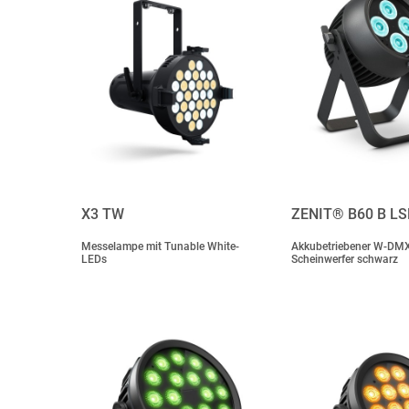
X3 TW
ZENIT® B60 B LS
Messelampe mit Tunable White-
Akkubetriebener W-DM
LEDs
Scheinwerfer schwarz