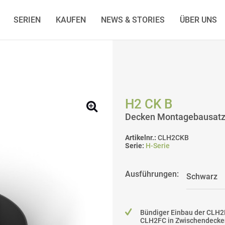
SERIEN
KAUFEN
NEWS & STORIES
ÜBER UNS
H2 CK B
Decken Montagebausatz 
Artikelnr.:
CLH2CKB
Serie:
H-Serie
Ausführungen:
Bündiger Einbau der CLH2
CLH2FC in Zwischendecke