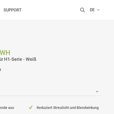
DE
SUPPORT
 WH
ür H1-Serie - Weiß
H
lende aus
Reduziert Streulicht und Blendwirkung