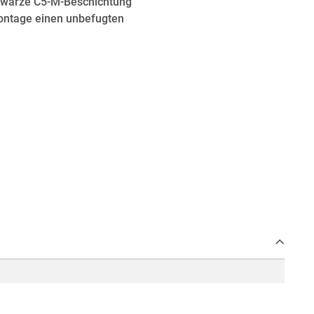
chwarze C5-M-Beschichtung
ontage einen unbefugten