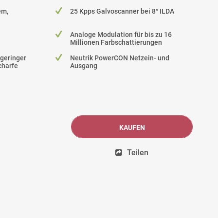
em,
25 Kpps Galvoscanner bei 8° ILDA
Analoge Modulation für bis zu 16
Millionen Farbschattierungen
 geringer
Neutrik PowerCON Netzein- und
charfe
Ausgang
KAUFEN
Teilen