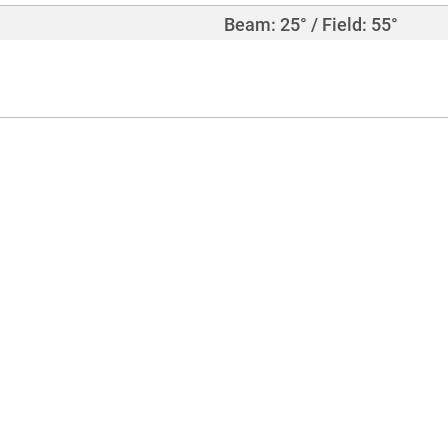
Beam: 25° / Field: 55°
985 mm
61,8 mm
2 mm
200 g