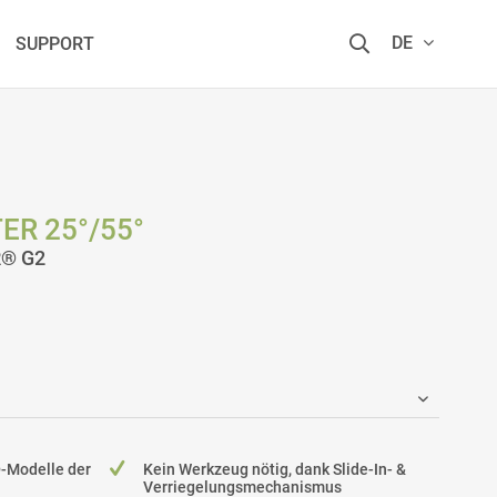
DE
SUPPORT
ER 25°/55°
R® G2
®-Modelle der
Kein Werkzeug nötig, dank Slide-In- &
Verriegelungsmechanismus