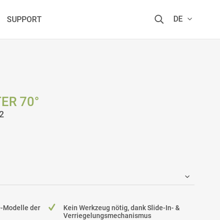
DE
SUPPORT
TER 70°
2
®-Modelle der
Kein Werkzeug nötig, dank Slide-In- &
Verriegelungsmechanismus