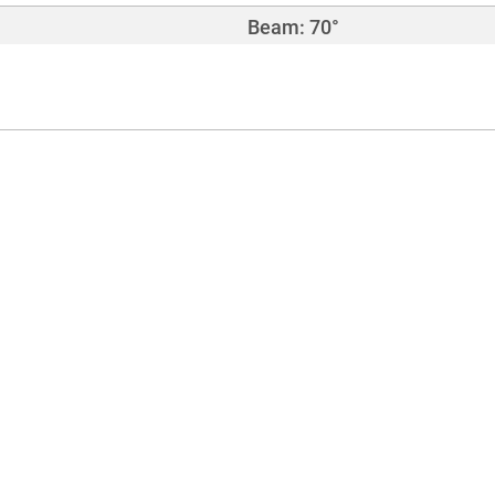
Beam: 70°
0,2 kg