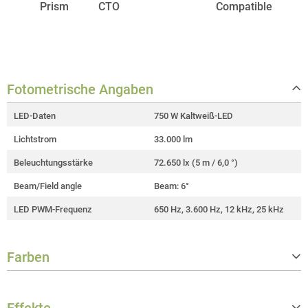
Fotometrische Angaben
LED-Daten
750 W Kaltweiß-LED
Lichtstrom
33.000 lm
Beleuchtungsstärke
72.650 lx (5 m / 6,0 °)
Beam/Field angle
Beam: 6°
LED PWM-Frequenz
650 Hz, 3.600 Hz, 12 kHz, 25 kHz
Farben
Farbmischfunktionen
CMY + CTO
Ähnlichste Farbtemperatur (CCT)
6.100 K