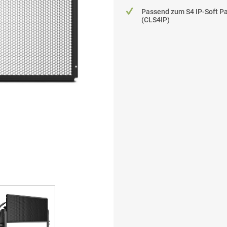
Passend zum S4 IP-Soft P
(CLS4IP)