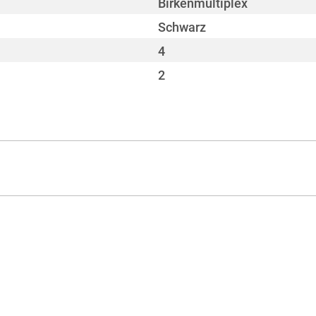
Birkenmultiplex
Schwarz
4
2
Standardrolle
Blau
4
540 mm
2
845 mm
600 mm
30 kg
Nein