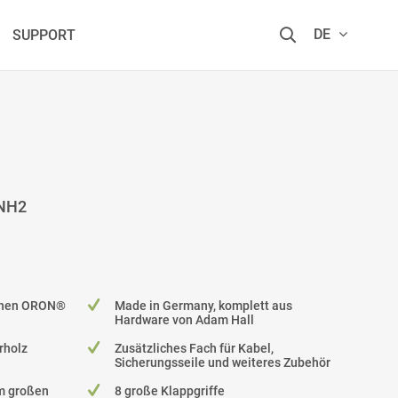
DE
SUPPORT
E
ONH2
einen ORON®
Made in Germany, komplett aus
Hardware von Adam Hall
rholz
Zusätzliches Fach für Kabel,
Sicherungsseile und weiteres Zubehör
mm großen
8 große Klappgriffe