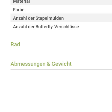
Material
Farbe
Anzahl der Stapelmulden
Anzahl der Butterfly-Verschlüsse
Rad
Rollentyp
Farbe
Abmessungen & Gewicht
Anzahl
Breite
Gebremste Rollen
Höhe
Tiefe
Gewicht
Truckmaß