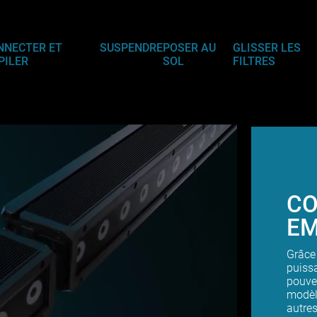
NNECTER ET
SUSPENDRE
POSER AU
GLISSER LES
PILER
SOL
FILTRES
CO
EM
Grâce
puiss
pouvez
modèl
autre