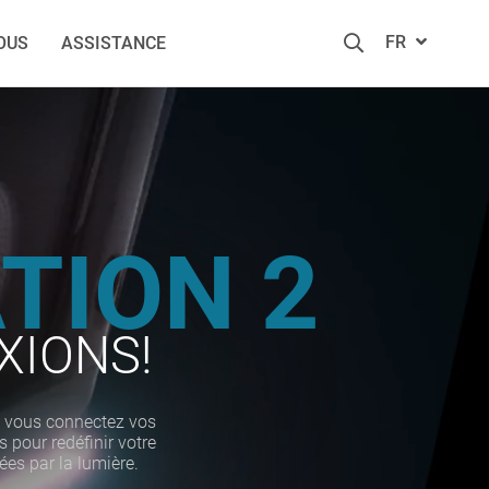
FR
OUS
ASSISTANCE
TION 2
XIONS!
 vous connectez vos
s pour redéfinir votre
es par la lumière.