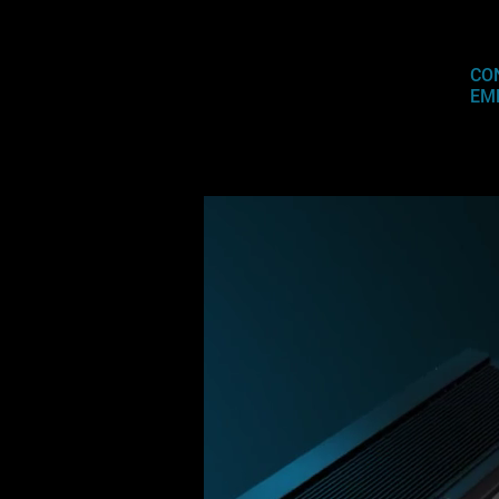
CO
EM