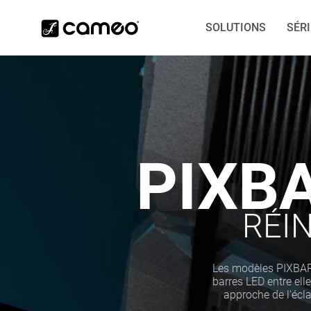
SOLUTIONS
SÉR
PIXB
RÉI
Les modèles PIXBAR
barres LED entre elle
approche de l'écl