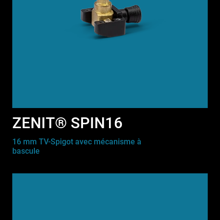
ZENIT® SPIN16
16 mm TV-Spigot avec mécanisme à
bascule