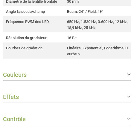
Diamètre de la lentille frontale
30 mm
Angle faisceau/champ
Beam: 24° / Field: 49°
Fréquence PWM des LED
650 Hz, 1.530 Hz, 3.600 Hz, 12 kHz,
18,9 kHz, 25 kHz
Résolution du gradateur
16 Bit
Courbes de gradation
Linéaire, Exponentiel, Logarithme, C
ourbe S
Couleurs
Température de couleur corrélée (C
2 500 - 6 200 K
CT)
Effets
Indice de rendu des couleurs (CRI)
> 95
Strobe
0 - 20 Hz
Contrôle
Protocoles du contrôleur
DMX512, RDM