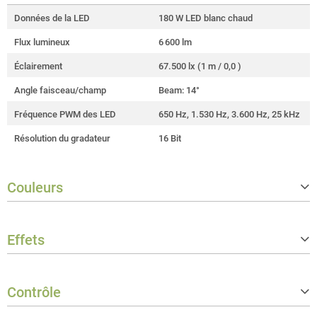
Données de la LED
180 W LED blanc chaud
Flux lumineux
6 600 lm
Éclairement
67.500 lx (1 m / 0,0 )
Angle faisceau/champ
Beam: 14°
Fréquence PWM des LED
650 Hz, 1.530 Hz, 3.600 Hz, 25 kHz
Résolution du gradateur
16 Bit
Couleurs
Température de couleur corrélée (C
3 100 K
CT)
Effets
Indice de rendu des couleurs (CRI)
> 97
Strobe
1 - 20 Hz
Contrôle