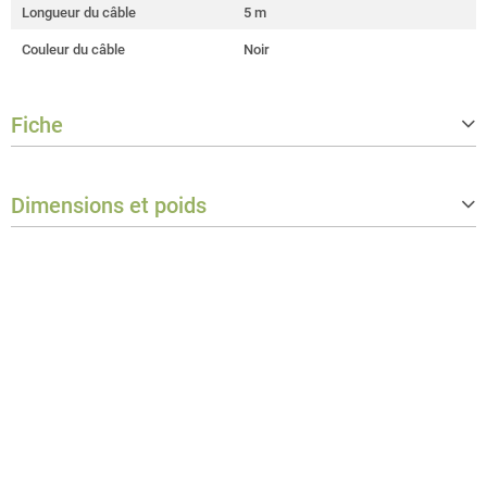
Longueur du câble
5 m
Couleur du câble
Noir
Fiche
Connector type plug 1
D-Sub 25 male
Dimensions et poids
Connector type plug 2
D-Sub 25 female
Poids
0,36 kg