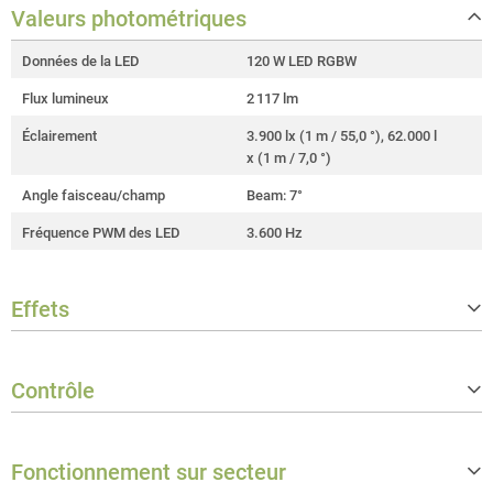
Valeurs photométriques
Données de la LED
120 W LED RGBW
Flux lumineux
2 117 lm
Éclairement
3.900 lx (1 m / 55,0 °), 62.000 l
x (1 m / 7,0 °)
Angle faisceau/champ
Beam: 7°
Fréquence PWM des LED
3.600 Hz
Effets
Strobe
0 - 3 600 Hz
Contrôle
Protocoles du contrôleur
DMX512, RDM
Fonctionnement sur secteur
Nombre de modes de contrôle DMX
7