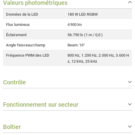
Valeurs photométriques
Données de la LED
180 W LED RGBW
Flux lumineux
4 900 lm
Éclairement
56.790 lx (1 m / 0,0 )
Angle faisceau/champ
Beam: 10°
Fréquence PWM des LED
800 Hz, 1.200 Hz, 2.000 Hz, 3.600 H
z, 12 kHz, 25 kHz
Contrôle
Protocoles du contrôleur
DMX512, RDM
Fonctionnement sur secteur
Nombre de modes de contrôle DMX
7
Modes de fonctionnement autonom
Autorun, Maître/esclave, Statique
Tension de fonctionnement
100 V AC - 240 V AC / 50 - 60 Hz
es
Boîtier
Puissance nominale
220 W
Data in connector
XLR 5-pole male