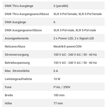
DMX Thru Ausgänge
2 (parallel)
DMX Thru Ausgangsanschlüsse
XLR 3-Pol female, XLR 5-Pol female
DMX Ausgänge
6
DMX Ausgangsanschlüsse
XLR 3-Pol male, XLR 5-Pol male
Anzeigeelemente
2 x Power LED, 2 x Signal-LED
Netzanschluss
Neutrik® powerCON
Stromversorgung
100 V AC - 240 V AC / 50 - 60 Hz
Betriebsspannung
100 V AC - 240 V AC / 50 - 60 Hz
Max. Stromstärke
6 A
Leistungsaufnahme
10 W
Fuse
F1AL / 250V
Breite
185 mm
Höhe
77 mm