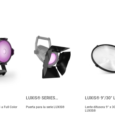
LUXIS® SERIES…
LUXIS® 9°/30° 
 Full Color
Puerta para la serie LUXIS®
Lente difusora 9° x 30
LUXIS®