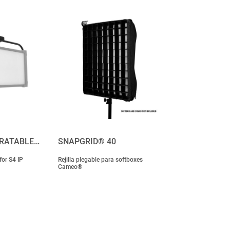
ERATABLE…
SNAPGRID® 40
for S4 IP
Rejilla plegable para softboxes
Cameo®