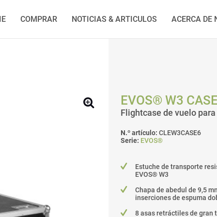
IE
COMPRAR
NOTICIAS & ARTICULOS
ACERCA DE
EVOS® W3 CASE
Flightcase de vuelo pa
N.º artículo:
CLEW3CASE6
Serie:
EVOS®
Estuche de transporte resi
EVOS® W3
Chapa de abedul de 9,5 mm
inserciones de espuma do
8 asas retráctiles de gran