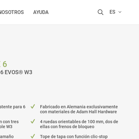
ES
 NOSOTROS
AYUDA
 6
ra 6 EVOS® W3
stente para 6
Fabricado en Alemania exclusivamente
con materiales de Adam Hall Hardware
 con tres
4 ruedas orientables de 100 mm, dos de
ble W3
ellas con frenos de bloqueo
 tamaño
Tope de tapa con función clic-stop