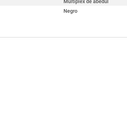
Multiplex de abedul
Negro
45 kg