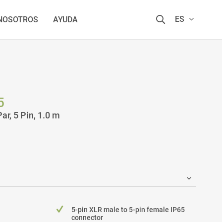
ES
 NOSOTROS
AYUDA
5
r, 5 Pin, 1.0 m
5-pin XLR male to 5-pin female IP65
connector