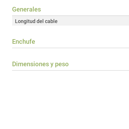
Generales
Longitud del cable
Enchufe
Connector type plug 1
Clase de protección enchufe 1
Dimensiones y peso
Connector type plug 2
Peso