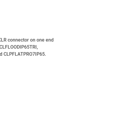
 XLR connector on one end
P, CLFLOODIP65TRI,
d CLPFLATPRO7IP65.