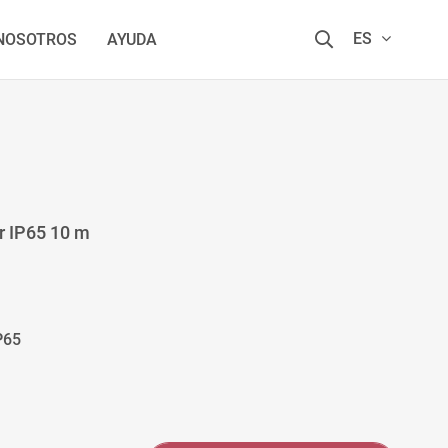
ES
 NOSOTROS
AYUDA
r IP65 10 m
P65