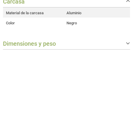
Carcasa
Material de la carcasa
Aluminio
Color
Negro
Dimensiones y peso
Anchura
128 m
Altura
128 m
Peso
0,278 kg