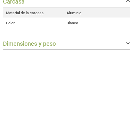
Carcasa
Material de la carcasa
Aluminio
Color
Blanco
Dimensiones y peso
Anchura
128 mm
Altura
128 mm
Peso
0,288 kg