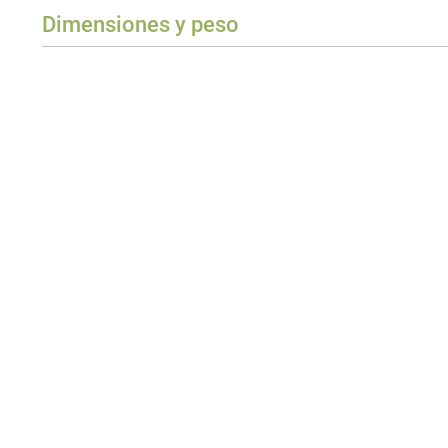
Dimensiones y peso
Anchura
Altura
Profundidad
Peso