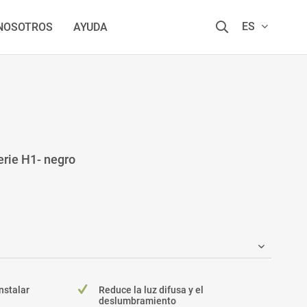
ES
 NOSOTROS
AYUDA
erie H1- negro
instalar
Reduce la luz difusa y el
deslumbramiento