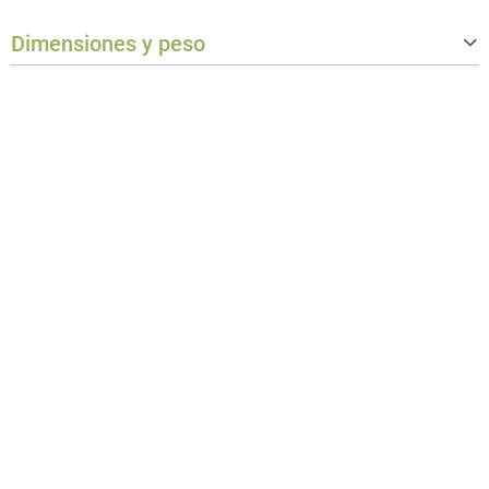
Ángulo del haz/campo
Beam: 20°
Dimensiones y peso
Peso
0,076 kg