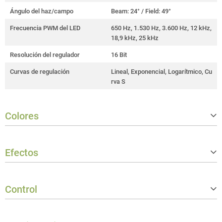
Ángulo del haz/campo
Beam: 24° / Field: 49°
Frecuencia PWM del LED
650 Hz, 1.530 Hz, 3.600 Hz, 12 kHz,
18,9 kHz, 25 kHz
Resolución del regulador
16 Bit
Curvas de regulación
Lineal, Exponencial, Logarítmico, Cu
rva S
Colores
Temperatura de color correlaciona
2.500 - 6.200 K
da (CCT)
Efectos
Índice de reproducción cromática (I
> 95
RC)
Estroboscopio
0 - 20 Hz
Control
Protocolos del controlador
DMX512, RDM