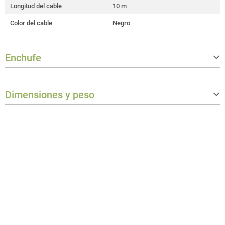
Longitud del cable
10 m
Color del cable
Negro
Enchufe
Connector type plug 1
D-Sub 25 male
Dimensiones y peso
Connector type plug 2
D-Sub 25 female
Peso
0,6 kg