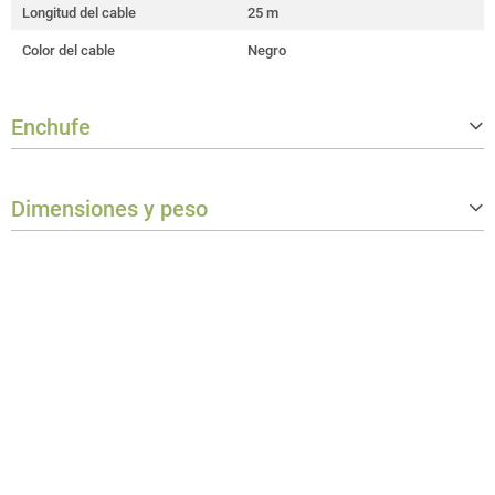
Longitud del cable
25 m
Color del cable
Negro
Enchufe
Connector type plug 1
D-Sub 25 male
Dimensiones y peso
Connector type plug 2
D-Sub 25 female
Peso
1,843 kg