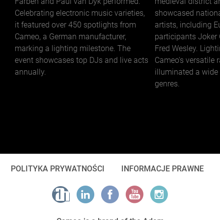
Farben and Paul van Dyk performed.
medieval district a
Celebrating electronic music varieties,
showcased nationa
it featured over 450 spotlights from
artists, including 
Cameo, a German manufacturer,
participants Joker
marking a lighting milestone. The
Fred Wesley. Light
event showcases top DJs and live acts
Cameo's versatile 
annually.
illuminated a wide
genres.
POLITYKA PRYWATNOŚCI
INFORMACJE PRAWNE