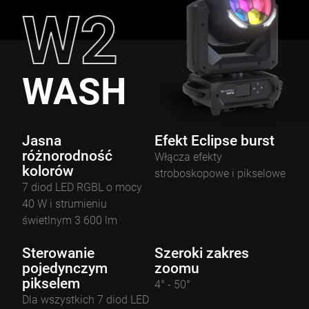
W2
WASH
Jasna
Efekt Eclipse burst
różnorodność
Włącza efekty
kolorów
stroboskopowe i pikselowe
7 diod LED RGBL o mocy
40 W i strumieniu
świetlnym 3 600 lm
Sterowanie
Szeroki zakres
pojedynczym
zoomu
pikselem
4° - 50°
Dla wszystkich 7 diod LED