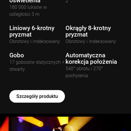
oświetlenia
2°
180 000 luksów w
odległości 3 m
Liniowy 6-krotny
Okrągły 8-krotny
pryzmat
pryzmat
Obrotowy i indeksowany
Obrotowy i indeksowany
Gobo
Automatyczna
korekcja położenia
17 gobosów statycznych +
540° obrotu i 270°
otwarty
pochylenia
Szczegóły produktu