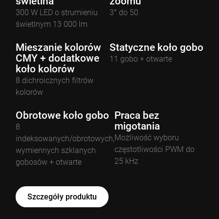
świetlna
zoomu
300 W LED o strumieniu
3° do 50
świetlnym 13 000 lm
Mieszanie kolorów
Statyczne koło gobo
CMY + dodatkowe
11 gobo + otwarte
koło kolorów
8 dichroicznych filtrów
kolorów
Obrotowe koło gobo
Praca bez
migotania
8
Możliwość wyboru
indeksowanych/obrotowych,
częstotliwości PWM do
wymiennych szklanych
25 kHz
gobosów + otwarte
Szczegóły produktu