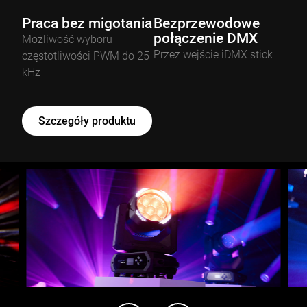
Praca bez migotania
Bezprzewodowe
połączenie DMX
Możliwość wyboru
Przez wejście iDMX stick
częstotliwości PWM do 25
kHz
Szczegóły produktu