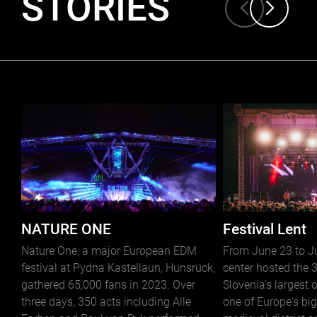
STORIES
NATURE ONE
Festival Lent
Nature One, a major European EDM
From June 23 to Jul
festival at Pydna Kastellaun, Hunsrück,
center hosted the 3
gathered 65,000 fans in 2023. Over
Slovenia's largest 
three days, 350 acts including Alle
one of Europe's big