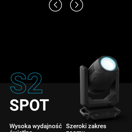
S2
SPOT
Wysoka wydajność
Szeroki zakres