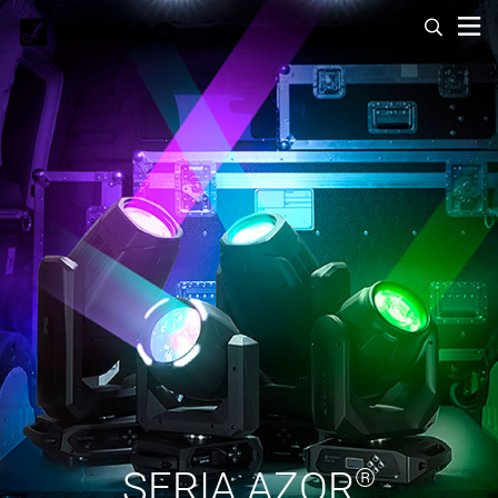
SERIA
AZOR
®