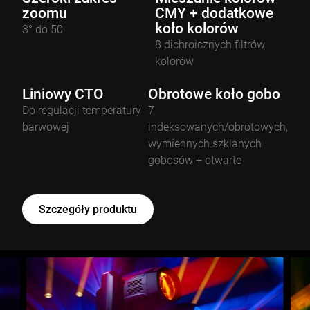
zoomu
CMY + dodatkowe
koło kolorów
3° do 50
8 dichroicznych filtrów
kolorów
Liniowy CTO
Obrotowe koło gobo
Do regulacji temperatury
7
barwowej
indeksowanych/obrotowych,
wymiennych szklanych
gobosów + otwarte
Szczegóły produktu