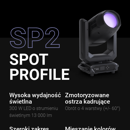
SP2
SPOT
PROFILE
Wysoka wydajność
Zmotoryzowane
świetlna
ostrza kadrujące
300 W LED o strumieniu
Obrót o 4 warstwy (+/- 60°)
świetlnym 13 000 lm
Szeroki zakres
Mieszanie kolorów