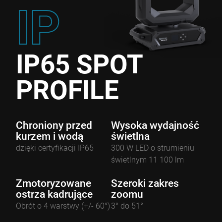
IP
IP65 SPOT
PROFILE
Chroniony przed
Wysoka wydajność
kurzem i wodą
świetlna
dzięki certyfikacji IP65
300 W LED o strumieniu
świetlnym 11 100 lm
Zmotoryzowane
Szeroki zakres
ostrza kadrujące
zoomu
Obrót o 4 warstwy (+/- 60°)
3° do 51°