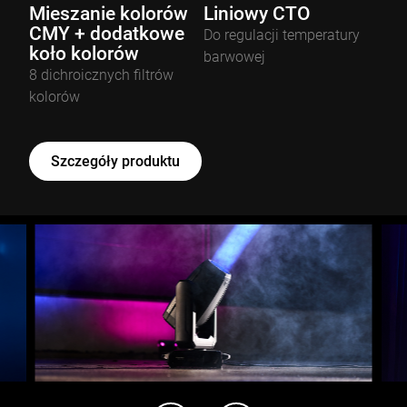
Mieszanie kolorów
Liniowy CTO
CMY + dodatkowe
Do regulacji temperatury
koło kolorów
barwowej
8 dichroicznych filtrów
kolorów
Szczegóły produktu