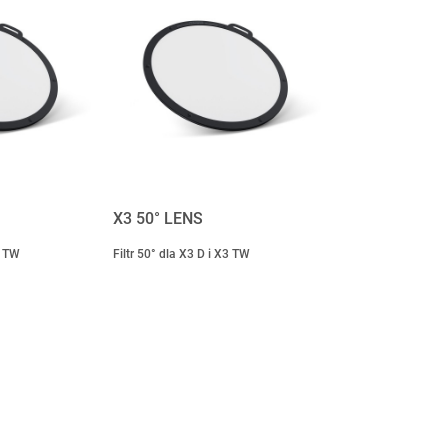
X3 50° LENS
3 TW
Filtr 50° dla X3 D i X3 TW