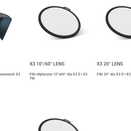
X3 10°/60° LENS
X3 20° LENS
stawowych X3
Filtr eliptyczny 10°x60° dla X3 D i X3
Filtr 20° dla X3 D i X
TW