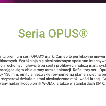
Seria OPUS®
tu premium serii OPUS® marki Cameo to perfekcyjne uniwersa
 filmowych. Wyróżniają się nieskończonym spektrum intensywny
tych ruchomych głowic typu spot i profilowych należą m.in.: sy
racające się w obie strony tarcze animacji. Reflektory serii O
cy 130 mm, emitują niezwykle równomierną plamę świetlną bez
ą reżyserowi światła niemal nieskończone możliwości kreacji. 
any nadajnikoodbiornik W-DMX, a także w standardach DMX, 