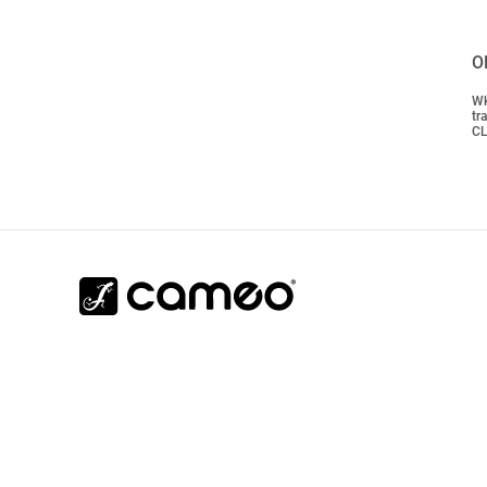
O
Wk
tr
C