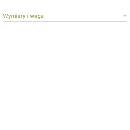
Klasa ochrony
IP65
Wymiary i waga
Waga
0,14 kg