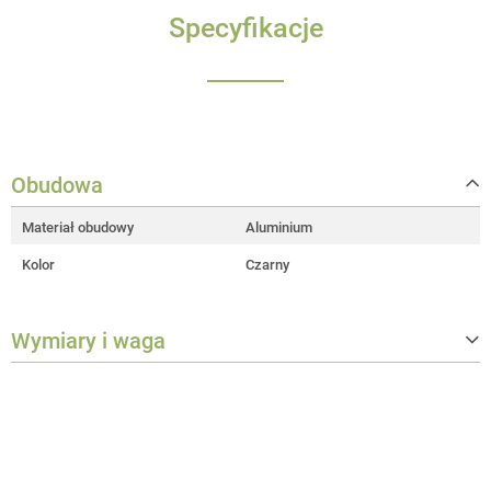
Specyfikacje
Obudowa
Materiał obudowy
Aluminium
Kolor
Czarny
Wymiary i waga
Szerokość
407 mm
Wysokość
195 mm
Głębokość
87 mm