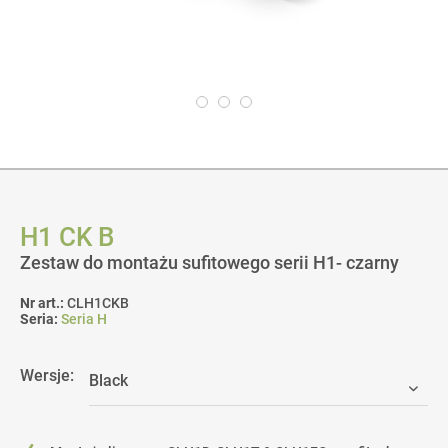
H1 CK B
Zestaw do montażu sufitowego serii H1- czarny
Nr art.:
CLH1CKB
Seria:
Seria H
Wersje: