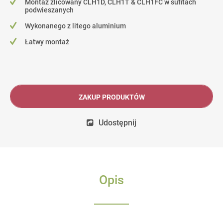
Montaż zlicowany CLH1D, CLH1T & CLH1FC w sufitach
podwieszanych
Wykonanego z litego aluminium
Łatwy montaż
ZAKUP PRODUKTÓW
Udostępnij
Opis