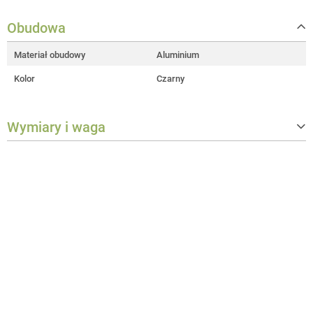
Obudowa
Materiał obudowy
Aluminium
Kolor
Czarny
Wymiary i waga
Szerokość
166 mm
Głębokość
55 mm
Waga
0,386 kg