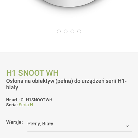
H1 SNOOT WH
Osłona na obiektyw (pełna) do urządzeń serii H1-
biały
Nr art.:
CLH1SNOOTWH
Seria:
Seria H
Wersje: