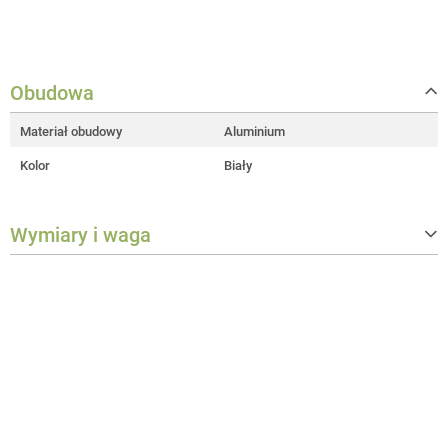
Obudowa
Materiał obudowy
Aluminium
Kolor
Biały
Wymiary i waga
Szerokość
128 mm
Wysokość
128 mm
Głębokość
162 mm
Waga
0,216 kg