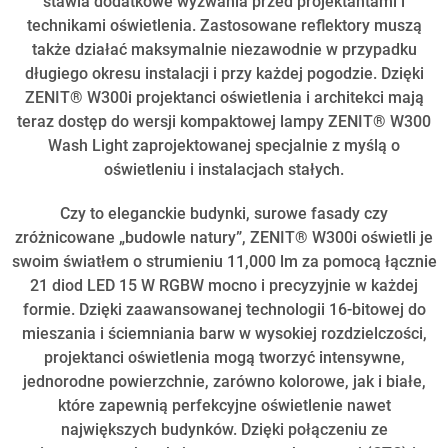
stawia dodatkowe wyzwania przed projektantami i
technikami oświetlenia. Zastosowane reflektory muszą
także działać maksymalnie niezawodnie w przypadku
długiego okresu instalacji i przy każdej pogodzie. Dzięki
ZENIT® W300i projektanci oświetlenia i architekci mają
teraz dostęp do wersji kompaktowej lampy ZENIT® W300
Wash Light zaprojektowanej specjalnie z myślą o
oświetleniu i instalacjach stałych.
Czy to eleganckie budynki, surowe fasady czy
zróżnicowane „budowle natury”, ZENIT® W300i oświetli je
swoim światłem o strumieniu 11,000 lm za pomocą łącznie
21 diod LED 15 W RGBW mocno i precyzyjnie w każdej
formie. Dzięki zaawansowanej technologii 16-bitowej do
mieszania i ściemniania barw w wysokiej rozdzielczości,
projektanci oświetlenia mogą tworzyć intensywne,
jednorodne powierzchnie, zarówno kolorowe, jak i białe,
które zapewnią perfekcyjne oświetlenie nawet
największych budynków. Dzięki połączeniu ze