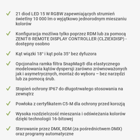
21 diod LED 15 W RGBW zapewniających strumień
świetlny 10 000 lm o wyjątkowo jednorodnym mieszaniu
kolorów
Konfiguracja możliwa tylko poprzez RDM lub za pomocą
ZENIT® REMOTE DISPLAY CONTROLLER (CLZIEXDISP) -
dostępny osobno
Kąt wiązki 18° i kąt pola 35° bez dyfuzora
Opcjonalna ramka filtra SnapMag® dla elastycznego
modelowania kątów dyspersji zarówno zrównoważonych
jak i asymetrycznych, montaż do wyboru – bez narzędzi
lub za pomocą śrub.
Stopień ochrony IP67 do długotrwałego stosowania na
zewnątrz
Powłoka z certyfikatem C5-M dla ochrony przed korozją
Wysoka rozdzielczość mieszania i odświeżania kolorów
dzięki technologii 16-bitowej
Sterowanie przez DMX, RDM (za pośrednictwem DMX)
oraz programy automatyczne