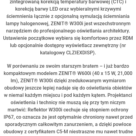
zintegrowaną korekcją temperatury barwowej (CTC) i
korekcją barwy LED oraz wybieralnymi krzywymi
ściemnienia łącznie z opcjonalną symulacją ściemniania
lampy halogenowej, ZENIT® W300i jest wszechstronnym
narzędziem do profesjonalnego oświetlania architektury.
Ustawienie początkowe wybiera się komfortowo przez RDM
lub opcjonalnie dostępny wyświetlacz zewnętrzny (nr
katalogowy CLZIEXDISP).
W porównaniu ze swoim starszym bratem – i już bardzo
kompaktowym modelem ZENIT® W600i (40 x 15 W, 21,000
lm), ZENIT® W300i dzięki zredukowanym wymiarom
obudowy jeszcze lepiej nadaje się do oświetlania obiektów
w niemal każdym miejscu i pod każdym kątem. Projektanci
oświetlenia i technicy nie muszą się przy tym niczym
martwić: Reflektor W300i cechuje się stopniem ochrony
IP67, co oznacza że jest optymalnie chroniony nawet przed
sporadycznym całkowitym zanurzeniem, a dzięki powłoce
obudowy z certyfikatem C5-M niestraszne mu nawet trudne