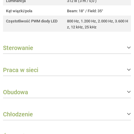
Luminancja
312 lx (3 m / 0,0 )
Kąt wiązki/pola
Beam: 18° / Field: 35°
Częstotliwość PWM diody LED
800 Hz, 1.200 Hz, 2.000 Hz, 3.600 H
z, 12 kHz, 25 kHz
Sterowanie
Protokoły sterujące
DMX512, RDM
Praca w sieci
Liczba trybów sterowania DMX
7
Data in connector
RJ-45 socket
Napięcie robocze
100 V AC - 240 V AC / 50 - 60 Hz
Data out connector
RJ-45 socket
Obudowa
Moc znamionowa
250 W
Materiał obudowy
Aluminiowe odlewanie ciągłe
Chłodzenie
Kolor
Czarny
System chłodzenia
Rurki cieplne, Chłodzenie wentylato
rem z kontrolą temperatury