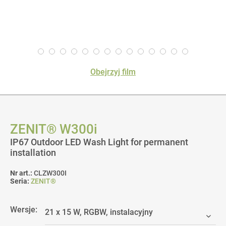
Obejrzyj film
ZENIT® W300i
IP67 Outdoor LED Wash Light for permanent
installation
Nr art.:
CLZW300I
Seria:
ZENIT®
Wersje: