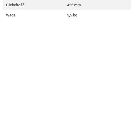
Głębokość
425 mm
Waga
5,5 kg