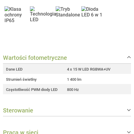
Wartości fotometryczne
Dane LED
4 x 15 W LED RGBWA+UV
Strumień świetlny
1 400 lm
Częstotliwość PWM diody LED
800 Hz
Sterowanie
Liczba trybów sterowania DMX
6
Praca w sieci
Tryby pracy samodzielnej
Statyczny