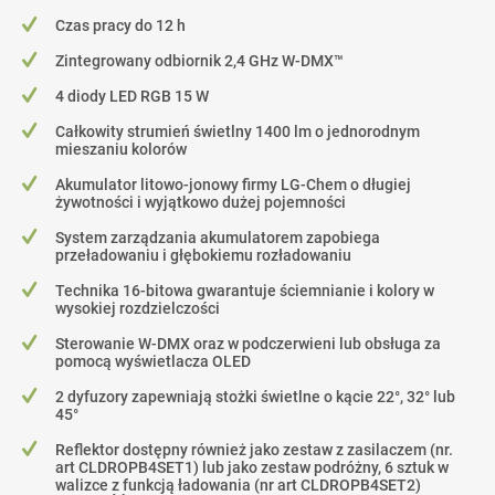
Czas pracy do 12 h
Zintegrowany odbiornik 2,4 GHz W-DMX™
4 diody LED RGB 15 W
Całkowity strumień świetlny 1400 lm o jednorodnym
mieszaniu kolorów
Akumulator litowo-jonowy firmy LG-Chem o długiej
żywotności i wyjątkowo dużej pojemności
System zarządzania akumulatorem zapobiega
przeładowaniu i głębokiemu rozładowaniu
Technika 16-bitowa gwarantuje ściemnianie i kolory w
wysokiej rozdzielczości
Sterowanie W-DMX oraz w podczerwieni lub obsługa za
pomocą wyświetlacza OLED
2 dyfuzory zapewniają stożki świetlne o kącie 22°, 32° lub
45°
Reflektor dostępny również jako zestaw z zasilaczem (nr.
art CLDROPB4SET1) lub jako zestaw podróżny, 6 sztuk w
walizce z funkcją ładowania (nr art CLDROPB4SET2)