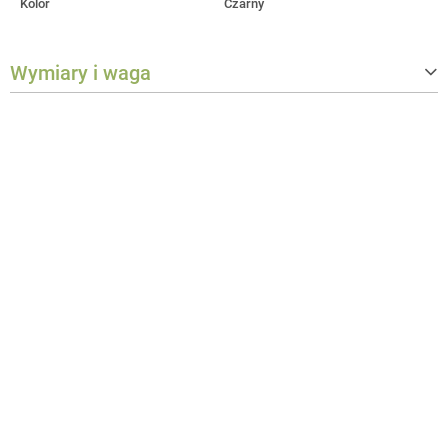
Kolor
Czarny
Wymiary i waga
Szerokość
560 mm
Wysokość
240 mm
Głębokość
190 mm
Waga
1,805 kg