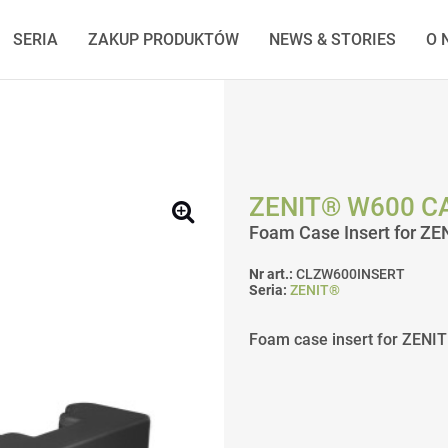
SERIA
ZAKUP PRODUKTÓW
NEWS & STORIES
O 
ZENIT® W600 C
Foam Case Insert for 
Nr art.:
CLZW600INSERT
Seria:
ZENIT®
Foam case insert for ZENI