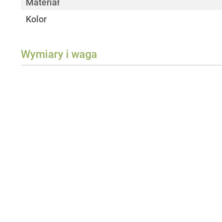
Materiał
Kolor
Wymiary i waga
Szerokość
Wysokość
Głębokość
Waga