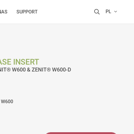
PL
NAS
SUPPORT
ASE INSERT
ZENIT® W600 & ZENIT® W600-D
T W600