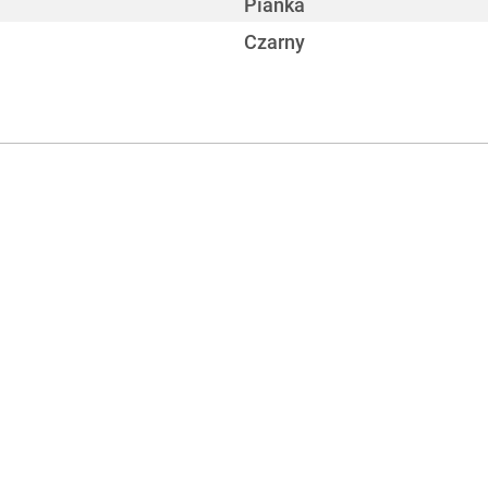
Pianka
Czarny
560 mm
240 mm
190 mm
1,805 kg