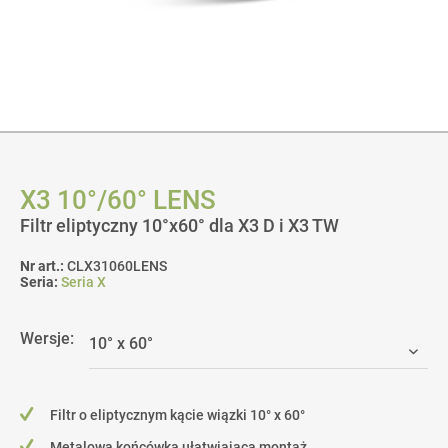
X3 10°/60° LENS
Filtr eliptyczny 10°x60° dla X3 D i X3 TW
Nr art.:
CLX31060LENS
Seria:
Seria X
Wersje:
Filtr o eliptycznym kącie wiązki 10° x 60°
Metalowa końcówka ułatwiająca montaż